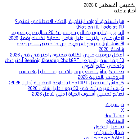
الخميس, أغسطس 6 2026
أخبار عاجلة
هل تستحق أدوات الإنتاجية بالذكاء الاصطناعي ثمنها؟
(Notion AI, Todoist AI)
الفرق بين البرومبت الجيد والسيئ: 20 مثال حي بالعربية
الأمان على الإنترنت: دليل شامل لحماية نفسك رقميًا 2026
Jais AI: أول نموذج لغوي عربي متخصص — مراجعة
شاملة .2026
أفضل برومبت عربي لكتابة محتوى احترافي في 2026
10 جمل سحرية تجعل ChatGPT وClaude وGemini أكثر ذكاءً
وتعطي نتائج أقوى
تعلم كيفاش تصنع برومبتات قوية — دليل هندسة
البرومبت بالعربية 2026
كيفاش تستعمل ChatGPT بالدارجة المغربية (دليل 2026)
كيف تغير حياتك في 30 يوم | دليل شامل 2026
نصائح تحسين أسلوب الحياة | دليل شامل 2026
فيسبوك
‫X
‫YouTube
انستقرام
تسجيل الدخول
مقال عشوائي
إضافة عمود جانبي