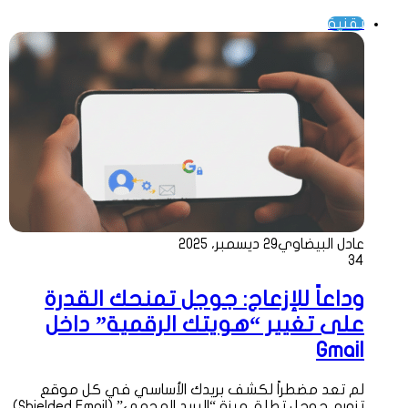
تقنية
عادل البيضاوي
29 ديسمبر، 2025
34
وداعاً للإزعاج: جوجل تمنحك القدرة
على تغيير “هويتك الرقمية” داخل
Gmail
لم تعد مضطراً لكشف بريدك الأساسي في كل موقع
تزوره. جوجل تطلق ميزة “البريد المحمي” (Shielded Email)،