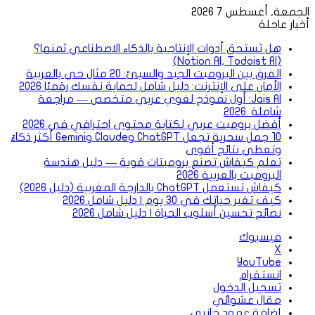
الجمعة, أغسطس 7 2026
أخبار عاجلة
هل تستحق أدوات الإنتاجية بالذكاء الاصطناعي ثمنها؟
(Notion AI, Todoist AI)
الفرق بين البرومبت الجيد والسيئ: 20 مثال حي بالعربية
الأمان على الإنترنت: دليل شامل لحماية نفسك رقميًا 2026
Jais AI: أول نموذج لغوي عربي متخصص — مراجعة
شاملة .2026
أفضل برومبت عربي لكتابة محتوى احترافي في 2026
10 جمل سحرية تجعل ChatGPT وClaude وGemini أكثر ذكاءً
وتعطي نتائج أقوى
تعلم كيفاش تصنع برومبتات قوية — دليل هندسة
البرومبت بالعربية 2026
كيفاش تستعمل ChatGPT بالدارجة المغربية (دليل 2026)
كيف تغير حياتك في 30 يوم | دليل شامل 2026
نصائح تحسين أسلوب الحياة | دليل شامل 2026
فيسبوك
‫X
‫YouTube
انستقرام
تسجيل الدخول
مقال عشوائي
إضافة عمود جانبي