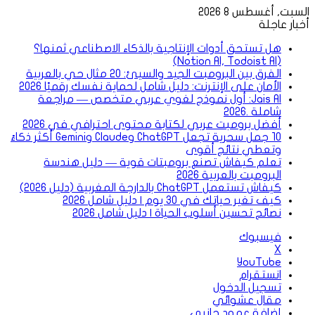
السبت, أغسطس 8 2026
أخبار عاجلة
هل تستحق أدوات الإنتاجية بالذكاء الاصطناعي ثمنها؟
(Notion AI, Todoist AI)
الفرق بين البرومبت الجيد والسيئ: 20 مثال حي بالعربية
الأمان على الإنترنت: دليل شامل لحماية نفسك رقميًا 2026
Jais AI: أول نموذج لغوي عربي متخصص — مراجعة
شاملة .2026
أفضل برومبت عربي لكتابة محتوى احترافي في 2026
10 جمل سحرية تجعل ChatGPT وClaude وGemini أكثر ذكاءً
وتعطي نتائج أقوى
تعلم كيفاش تصنع برومبتات قوية — دليل هندسة
البرومبت بالعربية 2026
كيفاش تستعمل ChatGPT بالدارجة المغربية (دليل 2026)
كيف تغير حياتك في 30 يوم | دليل شامل 2026
نصائح تحسين أسلوب الحياة | دليل شامل 2026
فيسبوك
‫X
‫YouTube
انستقرام
تسجيل الدخول
مقال عشوائي
إضافة عمود جانبي