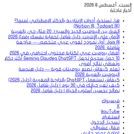
السبت, أغسطس 8 2026
أخبار عاجلة
هل تستحق أدوات الإنتاجية بالذكاء الاصطناعي ثمنها؟
(Notion AI, Todoist AI)
الفرق بين البرومبت الجيد والسيئ: 20 مثال حي بالعربية
الأمان على الإنترنت: دليل شامل لحماية نفسك رقميًا 2026
Jais AI: أول نموذج لغوي عربي متخصص — مراجعة
شاملة .2026
أفضل برومبت عربي لكتابة محتوى احترافي في 2026
10 جمل سحرية تجعل ChatGPT وClaude وGemini أكثر ذكاءً
وتعطي نتائج أقوى
تعلم كيفاش تصنع برومبتات قوية — دليل هندسة
البرومبت بالعربية 2026
كيفاش تستعمل ChatGPT بالدارجة المغربية (دليل 2026)
كيف تغير حياتك في 30 يوم | دليل شامل 2026
نصائح تحسين أسلوب الحياة | دليل شامل 2026
فيسبوك
‫X
‫YouTube
انستقرام
تسجيل الدخول
مقال عشوائي
إضافة عمود جانبي