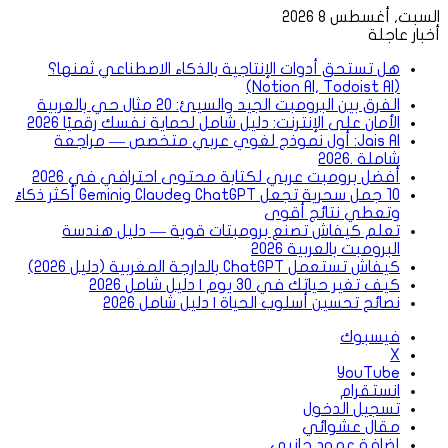
السبت, أغسطس 8 2026
أخبار عاجلة
هل تستحق أدوات الإنتاجية بالذكاء الاصطناعي ثمنها؟
(Notion AI, Todoist AI)
الفرق بين البرومبت الجيد والسيئ: 20 مثال حي بالعربية
الأمان على الإنترنت: دليل شامل لحماية نفسك رقميًا 2026
Jais AI: أول نموذج لغوي عربي متخصص — مراجعة
شاملة .2026
أفضل برومبت عربي لكتابة محتوى احترافي في 2026
10 جمل سحرية تجعل ChatGPT وClaude وGemini أكثر ذكاءً
وتعطي نتائج أقوى
تعلم كيفاش تصنع برومبتات قوية — دليل هندسة
البرومبت بالعربية 2026
كيفاش تستعمل ChatGPT بالدارجة المغربية (دليل 2026)
كيف تغير حياتك في 30 يوم | دليل شامل 2026
نصائح تحسين أسلوب الحياة | دليل شامل 2026
فيسبوك
‫X
‫YouTube
انستقرام
تسجيل الدخول
مقال عشوائي
إضافة عمود جانبي