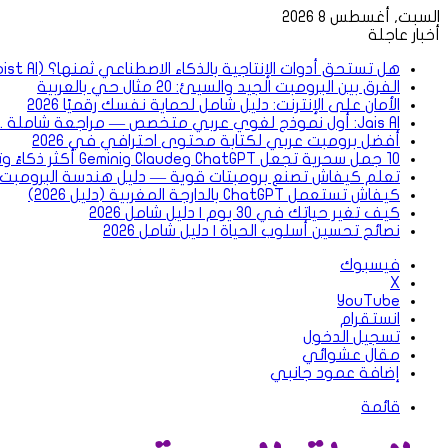
السبت, أغسطس 8 2026
أخبار عاجلة
هل تستحق أدوات الإنتاجية بالذكاء الاصطناعي ثمنها؟ (Notion AI, Todoist AI)
الفرق بين البرومبت الجيد والسيئ: 20 مثال حي بالعربية
الأمان على الإنترنت: دليل شامل لحماية نفسك رقميًا 2026
Jais AI: أول نموذج لغوي عربي متخصص — مراجعة شاملة .2026
أفضل برومبت عربي لكتابة محتوى احترافي في 2026
10 جمل سحرية تجعل ChatGPT وClaude وGemini أكثر ذكاءً وتعطي نتائج أقوى
تعلم كيفاش تصنع برومبتات قوية — دليل هندسة البرومبت بالعر
كيفاش تستعمل ChatGPT بالدارجة المغربية (دليل 2026)
كيف تغير حياتك في 30 يوم | دليل شامل 2026
نصائح تحسين أسلوب الحياة | دليل شامل 2026
فيسبوك
‫X
‫YouTube
انستقرام
تسجيل الدخول
مقال عشوائي
إضافة عمود جانبي
قائمة