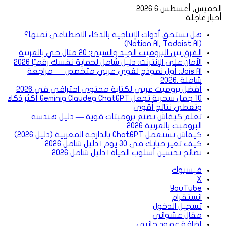
الخميس, أغسطس 6 2026
أخبار عاجلة
هل تستحق أدوات الإنتاجية بالذكاء الاصطناعي ثمنها؟
(Notion AI, Todoist AI)
الفرق بين البرومبت الجيد والسيئ: 20 مثال حي بالعربية
الأمان على الإنترنت: دليل شامل لحماية نفسك رقميًا 2026
Jais AI: أول نموذج لغوي عربي متخصص — مراجعة
شاملة .2026
أفضل برومبت عربي لكتابة محتوى احترافي في 2026
10 جمل سحرية تجعل ChatGPT وClaude وGemini أكثر ذكاءً
وتعطي نتائج أقوى
تعلم كيفاش تصنع برومبتات قوية — دليل هندسة
البرومبت بالعربية 2026
كيفاش تستعمل ChatGPT بالدارجة المغربية (دليل 2026)
كيف تغير حياتك في 30 يوم | دليل شامل 2026
نصائح تحسين أسلوب الحياة | دليل شامل 2026
فيسبوك
‫X
‫YouTube
انستقرام
تسجيل الدخول
مقال عشوائي
إضافة عمود جانبي