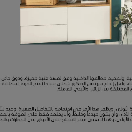
فنية، وتصميم معالمها الداخلية وفق لمسة فنية مميزة، وذوق خاص
اعية، ولعل إبداع مهندس الديكور يتجلى عندما يُمنح الحرية المطل
تلفة بين الزبائن، والأيدي العاملة.
أولى، ويظهر هذا الأمر في اهتمامه بالتفاصيل الصغيرة، وحبه للألو
لأداء، وأن يكون مبدعاً وخلاقاً، وألا يعتمد فقط على الموضة بالمطل
أولى، وهذا لا يعني عدم الانفتاح على الأذواق في الحضارات والط