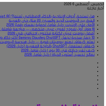
الخميس, أغسطس 6 2026
أخبار عاجلة
هل تستحق أدوات الإنتاجية بالذكاء الاصطناعي ثمنها؟ (Notion AI, Todoist AI)
الفرق بين البرومبت الجيد والسيئ: 20 مثال حي بالعربية
الأمان على الإنترنت: دليل شامل لحماية نفسك رقميًا 2026
Jais AI: أول نموذج لغوي عربي متخصص — مراجعة شاملة .2026
أفضل برومبت عربي لكتابة محتوى احترافي في 2026
10 جمل سحرية تجعل ChatGPT وClaude وGemini أكثر ذكاءً وتعطي نتائج أقوى
تعلم كيفاش تصنع برومبتات قوية — دليل هندسة البرومبت بالعر
كيفاش تستعمل ChatGPT بالدارجة المغربية (دليل 2026)
كيف تغير حياتك في 30 يوم | دليل شامل 2026
نصائح تحسين أسلوب الحياة | دليل شامل 2026
فيسبوك
‫X
‫YouTube
انستقرام
تسجيل
مقال
الدخول
إضافة
عشوائي
عمود
قائمة
جانبي