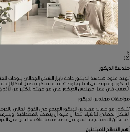
5
)
2
(
هندسة الديكور
تهتم علوم هندسة الديكور عامة بإبراز الشكل الجمالي للوحات ال
الديكور، وقدرة على اختلاق لوحات فنية مبتكرة تحمل أفكاراً إبد
الأصعب في عمل مهندس الديكور هي مواجهته للكثير من الأذواق المخ
مواصفات مهندس الديكور
تتلخص مواصفات مهندس الديكور المبدع في الذوق العالي بالدرجة ال
الشكل الجمالي للأشياء، كما أن عليه أن يتصف بالمصداقية، وبسرعة ا
حقه، لأن التصميم قد استوفى حقه عندما شاهده الناس في المرة ال
أهم النصائح للمبتدئين