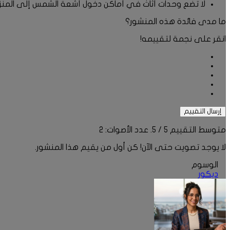
لا تضع وحدات أثاث في أماكن دخول أشعة الشمس إلى المنزل؛ و
ما مدى فائدة هذه المنشور؟
انقر على نجمة لتقييمه!
إرسال التقييم
متوسط التقييم
5
/ 5. عدد الأصوات:
2
لا يوجد تصويت حتى الآن! كن أول من يقيم هذا المنشور.
الوسوم
ديكور
أرسل
بريدا
إلكترونيا