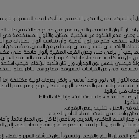
زل أو الشركة، حتى لا يكون التصميم شاذاً، كما يجب التنسيق والت
تيار الألوان المناسبة، والتي تتوفر في جميع محلات بيع طلاء الجدر
اء، وهي: عدم الشذوذ عن شخصية المكان، والألوان المستخدمة في الغ
 السقف أفتح من لون الأرضية، وأن تتناسب ألوان الطلاءات مع ألوان و
يختار وحدات الأثاث التي يجب أن تبقى، ويتخلص من الباقي، حيث يمك
ما يجب أن يراعي طلاء جدران الغرف الصغيرة بألوان فاتحة، على عكس ا
ي حل مشكلة سقف ما، فإذا كنت تريد إخفاء عيب السقف العالي، 
معقولة فيطلى بنفس لون الجدران، وإن كان شديد الارتفاع، فيجب است
ت بمسافة أدنى من القياسات المعروفة، مما يوهم الناظر بعلو السق
اء هذه الألوان إلى لون واحد أساسي، ولكن بدرجات لونية مختلفة إم
 المقلمة، والسادة، والمطبعة بالورود بشكل مريح، وغير منفر للناظر.
وحات قبل شرائها.
: إضاءة السقف، والسبوت لايت، وإبليكات الحائط.
ساعها.
هملة في المنزل، لتثبيت بعض الرفوف.
ان واحد حتى تلفت الانتباه الداخل للغرفة.
دار السلم الداخلي بالتدريج، وبالأخص إذا كان لون الجدار فاتحاً، وأحا
سلين والفوال، لأنها تتميز بالخصوصية، وتسمح بنفاذ الضوء إلى الم
ن.
عاة نوع القماش الأنيق والفخم، وتنسيق ألوان شرشف السرير والغطاء لإع