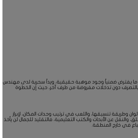
، ما يفترض ضمنياً وجود موهبة حقيقية، ويداً سحرية لدى مهندس
قة بالتصرف دون تدخلات مفروضة من طرف آخر، حيث إن الخطوة
ان وطريقة تنسيقها، واللعب في ترتيب وحدات المكان، لإبراز
ق، والنقل عن الأبحاث والكتب التعليمية، فالتقليد للجمال لن يأخذ
باع في خارج المنطقة.