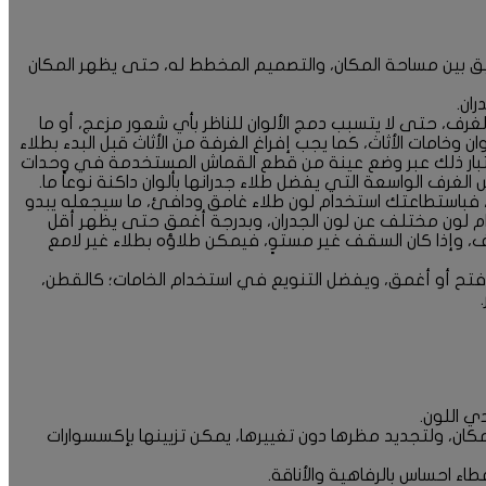
وفيق بين مساحة المكان، والتصميم المخطط له، حتى يظهر المكان
ان.
رف، حتى لا يتسبب دمج الألوان للناظر بأي شعور مزعج، أو ما
خامات الأثاث، كما يجب إفراغ الغرفة من الأثاث قبل البدء بطلاء
ن اختبار ذلك عبر وضع عينة من قطع القماش المستخدمة في وحدات
لغرف الواسعة التي يفضل طلاء جدرانها بألوان داكنة نوعاً ما.
فباستطاعتك استخدام لون طلاء غامق ودافئ، ما سيجعله يبدو
خدام لون مختلف عن لون الجدران، وبدرجة أغمق حتى يظهر أقل
ف، وإذا كان السقف غير مستوٍ، فيمكن طلاؤه بطلاء غير لامع
ا أفتح أو أغمق، ويفضل التنويع في استخدام الخامات؛ كالقطن،
دي اللون.
كان، ولتجديد مظرها دون تغييرها، يمكن تزيينها بإكسسوارات
طاء احساس بالرفاهية والأناقة.