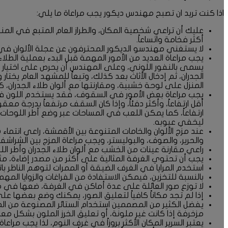
اذا كنت تريد ان تصبح مهندس ديكور يجب مراعاة ما يلي:
عليك أن تراعي شخصية المكان، والطراز العام المتبع في المن
أكثر فخامة واتساعاً.
لا يستغني مهندسو الديكور المحترفون عن عجلة الألوان في اخ
يجب مراعاة العديد من الأمور المهمة قبل البدء بعملية الطل
يسمى بالنفور اللوني، وعلى المهندس أن يحرص على اختيار طلاء
الجدران، ثم إدخال الأثاث بعد كذلك، وتبعاً للمشهد العام 
المنزل على لوحة خشبية، ومقارنتها مع ألوان طلاء الجدران، ك
يجب مراعاة بعض الأمور في السقوف، فقد يستخدم اللون ف
أقل ارتفاعاً، وأكثر دفئاً، وإذا كان السقف مرتفعاً بدرجة 
ارتفاعاً، كما يمكن اللعب في المساحات عبر وضع أطر اللوحا
ليخفي عيوبه.
عند مزج الألوان والخامات المتنوعة بين الأقمشة، راعي انتم
والحرير، والصوف، والبوليستر، ويجب مراعاة المزج بين الشراشف
راعي مقارنة عينات من الخشب مع ألوان طلاء الجدران وأطر الل
يجب أن تحتوي الغرفة المثالية على أكثر من مصدر إضاءة، مثل
استخدم المرايا في الغرف الضيقة أو الممرات لتوهم الناظر بات
بالنسبة للتخزين، فيمكن الاستفادة من الفراغات والزوايا الم
لا توزع صور العائلة على عدة أماكن في الغرفة، ضعها في مك
إذا لم تجد مكاناً كافياً لتعليق الصور، يمكنك وضع بعضها على ج
يفضل الكثير من المصممين استخدام الستائر المصنوعة من المو
مزخرفة إذا كانت غير ملونة، أو تعليق الخرز الملون بشكل معي
يعتبر السرير المكان الأكثر بروزاً في غرف النوم، لذا يجب مرا