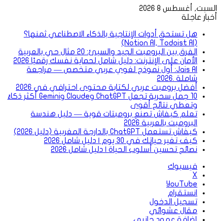
السبت, أغسطس 8 2026
أخبار عاجلة
هل تستحق أدوات الإنتاجية بالذكاء الاصطناعي ثمنها؟
(Notion AI, Todoist AI)
الفرق بين البرومبت الجيد والسيئ: 20 مثال حي بالعربية
الأمان على الإنترنت: دليل شامل لحماية نفسك رقميًا 2026
Jais AI: أول نموذج لغوي عربي متخصص — مراجعة
شاملة .2026
أفضل برومبت عربي لكتابة محتوى احترافي في 2026
10 جمل سحرية تجعل ChatGPT وClaude وGemini أكثر ذكاءً
وتعطي نتائج أقوى
تعلم كيفاش تصنع برومبتات قوية — دليل هندسة
البرومبت بالعربية 2026
كيفاش تستعمل ChatGPT بالدارجة المغربية (دليل 2026)
كيف تغير حياتك في 30 يوم | دليل شامل 2026
نصائح تحسين أسلوب الحياة | دليل شامل 2026
فيسبوك
‫X
‫YouTube
انستقرام
تسجيل الدخول
مقال عشوائي
إضافة عمود جانبي