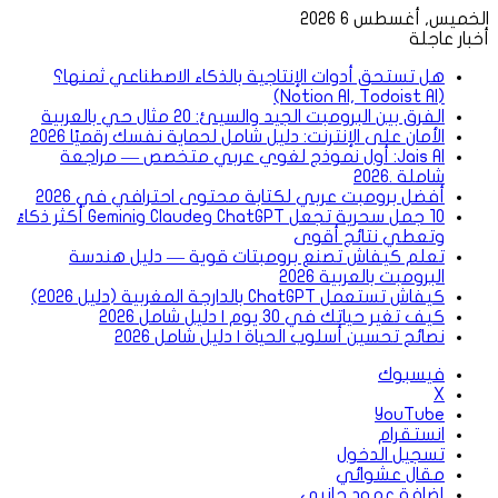
الخميس, أغسطس 6 2026
أخبار عاجلة
هل تستحق أدوات الإنتاجية بالذكاء الاصطناعي ثمنها؟
(Notion AI, Todoist AI)
الفرق بين البرومبت الجيد والسيئ: 20 مثال حي بالعربية
الأمان على الإنترنت: دليل شامل لحماية نفسك رقميًا 2026
Jais AI: أول نموذج لغوي عربي متخصص — مراجعة
شاملة .2026
أفضل برومبت عربي لكتابة محتوى احترافي في 2026
10 جمل سحرية تجعل ChatGPT وClaude وGemini أكثر ذكاءً
وتعطي نتائج أقوى
تعلم كيفاش تصنع برومبتات قوية — دليل هندسة
البرومبت بالعربية 2026
كيفاش تستعمل ChatGPT بالدارجة المغربية (دليل 2026)
كيف تغير حياتك في 30 يوم | دليل شامل 2026
نصائح تحسين أسلوب الحياة | دليل شامل 2026
فيسبوك
‫X
‫YouTube
انستقرام
تسجيل الدخول
مقال عشوائي
إضافة عمود جانبي